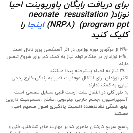
برای دریافت رایگان پاورپوینت احیا
نوزاد(neonate resusitation
program ppt) (NRP8)
اینجا
را
کلیک کنید
-19% از مرگهای دوره نوزادی در اثر آسفکسی پری ناتال است.
_10% نوزادان در هنگام تولد نیاز به کمک کم برای شروع تنفس
دارند
– 1% نیاز به احیاء پیشرفته پیدا میکنند.
اکثر نوزادان برای انتقال موفقیت آمیز به زندگی خارج رحمی
نیازی به کمک ندارند.
به طور کلی در اطفال علت ارست قلبی مسایل تنفسی است
:آسپیراسیون ،جسم خارجی ،پنومونی ،تشنج ،مسمومیت دارویی
اینها همگی نشاندهنده اهمیت یادگیری اصول صحیح احیاء
هستند
پاسخ سریع کارکنان ماهری که بر مهارت های شناختی، فنی و