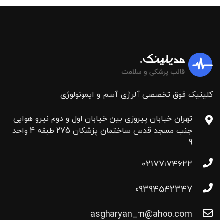
کلینیک فوق تخصصی آلرژی آسم و ایمونولوژی
تهران خیابان پیروزی بین خیابان اول و دوم نیرو هوایی
جنب مسجد قدس ساختمان پزشکان 275 طبقه 4 واحد
9
02177174622
09394542347
asgharyan_m@ahoo.com