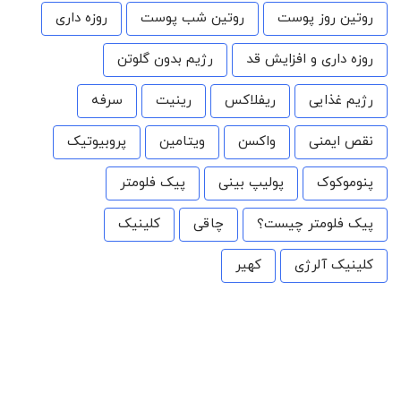
روتین روز پوست
روتین شب پوست
روزه داری
روزه داری و افزایش قد
رژیم بدون گلوتن
رژیم غذایی
ریفلاکس
رینیت
سرفه
نقص ایمنی
واکسن
ویتامین
پروبیوتیک
پنوموکوک
پولیپ بینی
پیک فلومتر
پیک فلومتر چیست؟
چاقی
کلینیک
کلینیک آلرژی
کهیر