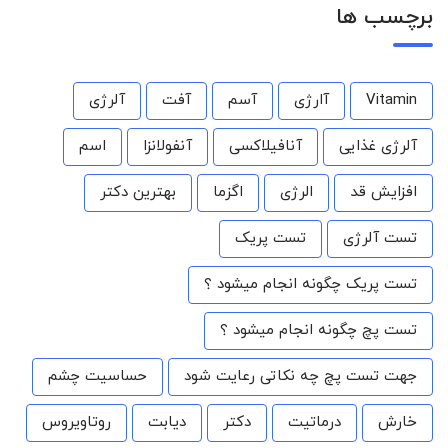
برچسب ها
Vitamin
آارژی
آسم
آفت
آلرژی
آلرژی غذایی
آنافیلاکسی
آنفولانزا
اسم
افزایش قد
الرژی
اگزما
بهترین دکتر
تست آلرژی
تست پریک
تست پریک چگونه انجام میشود ؟
تست پچ چگونه انجام میشود ؟
جهت تست پچ چه نکاتی رعایت شود
حساسیت چشم
خارش
درماتیت
دکتر
دیابت
روتاویروس