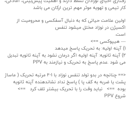
رفتاری احیای نوزادان تسلط دارند و اهمیت پیش‌بینی، آمادگی،
کار تیمی و تهویه موثر مهم ترین ارکان می باشد
اولین علامت حیاتی که به دنبال آسفکسی و محرومیت از
اکسیژن در نوزاد مختل میشود تنفس
است.
— هیپوکسی ==>
1) آپنه اولیه: به تحریک پاسخ میدهد
2) آپنه ثانویه: آپنه اولیه اگر درمان نشود به آپنه ثانویه تبدیل
می شود .عدم پاسخ به تحریک و نیازمند به PPV
<== چنانچه در بدو تولد تنفس نوزاد با 1-2 مرتبه تحریک ( ماساژ
پشت یا ضربه به کف پا ) پاسخ نداد نشاندهنده آپنه ثانویه
بوده ==> نباید وقت را با تحریک بیشتر تلف کرد ==>
شروع PPV