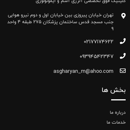
کلینیک فوق تخصصی آلرژی آسم و ایمونولوژی
تهران خیابان پیروزی بین خیابان اول و دوم نیرو هوایی
جنب مسجد قدس ساختمان پزشکان 275 طبقه 4 واحد
9
02177174622
09394542347
asgharyan_m@ahoo.com
بخش ها
درباره ما
خدمات ما