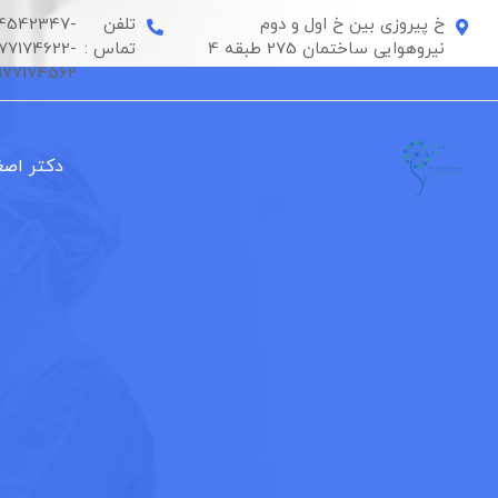
رش
خ پیروزی بین خ اول و دوم
تلفن
4542347-
ه
نیروهوایی ساختمان 275 طبقه 4
تماس :
177174622-
حتوا
177174562
دکتر اصغ