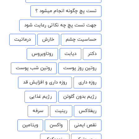
تست پچ چگونه انجام میشود ؟
جهت تست پچ چه نکاتی رعایت شود
حساسیت چشم
خارش
درماتیت
دکتر
دیابت
روتاویروس
روتین روز پوست
روتین شب پوست
روزه داری
روزه داری و افزایش قد
رژیم بدون گلوتن
رژیم غذایی
ریفلاکس
رینیت
سرفه
نقص ایمنی
واکسن
ویتامین