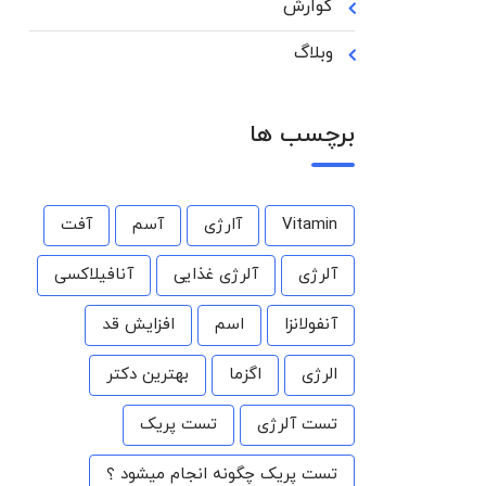
گوارش
وبلاگ
برچسب ها
Vitamin
آارژی
آسم
آفت
آلرژی
آلرژی غذایی
آنافیلاکسی
آنفولانزا
اسم
افزایش قد
الرژی
اگزما
بهترین دکتر
تست آلرژی
تست پریک
تست پریک چگونه انجام میشود ؟