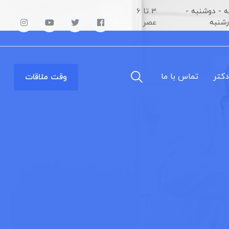
 - دوشنبه -
3 تا 6
رشنبه
عصر
دکتر
تماس با ما
وقت ملاقات