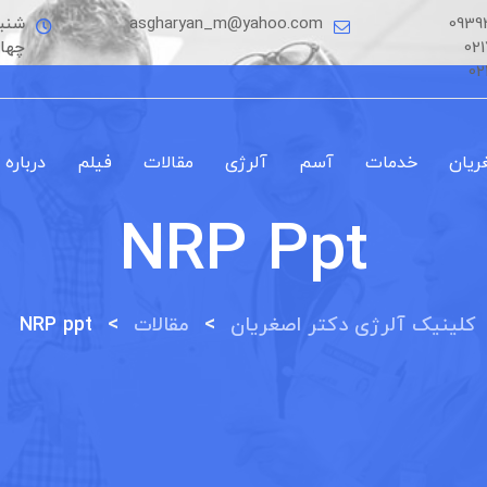
0939
asgharyan_m@yahoo.com
شنبه
02
چها
02
ریان
خدمات
آسم
آلرژی
مقالات
فیلم
درباره 
NRP Ppt
>
>
کلینیک آلرژی دکتر اصغریان
مقالات
NRP ppt