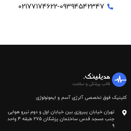
02177174622-09394542347
کلینیک فوق تخصصی آلرژی آسم و ایمونولوژی
تهران خیابان پیروزی بین خیابان اول و دوم نیرو هوایی
جنب مسجد قدس ساختمان پزشکان 275 طبقه 4 واحد
9