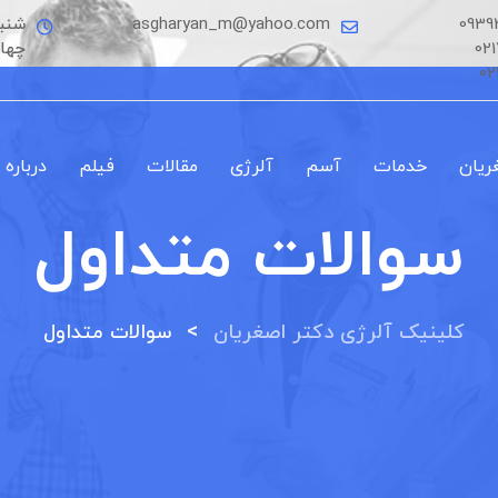
0939
asgharyan_m@yahoo.com
شنبه
02
چها
02
ریان
خدمات
آسم
آلرژی
مقالات
فیلم
درباره 
سوالات متداول
>
کلینیک آلرژی دکتر اصغریان
سوالات متداول