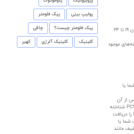
پروبیوتیک
پنوموکوک
پولیپ بینی
پیک فلومتر
پیک فلومتر چیست؟
چاقی
برای کسانی که هرگز واکسن مزدوج پنوموکوکی دریافت نکرده‌اند، CDC PCV15 یا PCV20 را برای بزرگسالان 65 سال یا بالاتر و بزرگسالان 19 تا 64
کلینیک
کلینیک آلرژی
کهیر
رباره گزینه‌های موجود
ما یا
 از آن
هر نوع PCV (PCV13، PCV15، PCV20، یا واکسن قبلی که به عنوان PCV7 شناخته
اگر تا به حال واکنش آلرژیک شدید به آن واکسن داشته اید، واکسن PPSV23 را دریافت
 شما یا
یف مانند