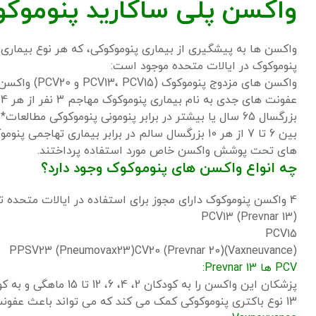
واکسن پلی ساکارید پنوموکوک (V23
واکسن ها به پیشگیری از بیماری پنوموکوکی، که هر نوع بیماری
پنوموکوک در ایالات متحده موجود است:
واکسن های مزدوج پنوموکوک (PCV13، PCV15 و PCV20)
واکسن پل
عفونت های جدی به نام بیماری پنوموکوک مهاجم
3 نفر از هر 4 بزرگسال 65 سال یا بیشتر در برابر بیماری تهاجمی پنوموکوکی
بزرگسال 65 سال یا بیشتر در برابر پنومونی پنوموکوکی
مطالعات* نشان می دهد
بین 6 تا 7 از هر 10 بزرگسال سالم در برابر بیماری تهاجمی پنوموکوکی
های تحت پوشش واکسن خاص مورد استفاده پرداختند.
چه انواع واکسن های پنوموکوک وجود دارد؟
4 واکسن پنوموکوک دارای مجوز برای استفاده در ایالات متحده توسط سازمان غذا و دارو هستند:
PCV13 (Prevnar 13)
PCV15
PPSV23 (Pneumovax23)
CV20 (Prevnar 20)
(Vaxneuvance)
PCV ها
Prevnar 13:
پزشکان این واکسن را ب
13 نوع باکتری پنوموکوکی کمک می کند که می تواند باعث عفونت های جدی در کودکان و بزرگسالان شود.