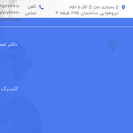
رش
خ پیروزی بین خ اول و دوم
تلفن
4542347-
ه
نیروهوایی ساختمان 275 طبقه 4
تماس :
177174622-
حتوا
177174562
دکتر اصغ
و
کلینیک 