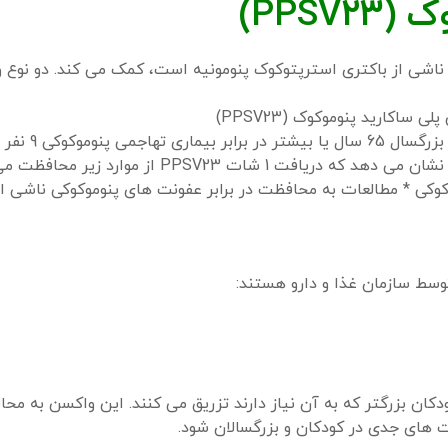
PPS)
 ناشی از باکتری استرپتوکوک پنومونیه است، کمک می کند. دو نوع 
ی ساکارید پنوموکوک (PPSV23)
 که دریافت 1 شات PPSV23 از موارد زیر محافظت می کند:
* مطالعات به محافظت در برابر عفونت های پنوموکوکی ناشی ا
ه کودکان 2، 4، 6، 12 تا 15 ماهگی و به کودکان بزرگتر که به آن نیاز دارند تزریق می کنند. این واکسن 