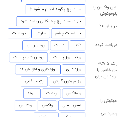
همچنین این واکسن را
تست پچ چگونه انجام میشود ؟
کنند. این واکسن به محافظت در برابر 15 نوع باکتری پنوموکوکی
جهت تست پچ چه نکاتی رعایت شود
پزشکان این واکسن را به بزرگسالان 65 سال یا بالاتر و سایر بزرگسالانی که به آن نیاز دارند تزریق می کنند. این واکسن به محافظت در برابر 20
حساسیت چشم
خارش
درماتیت
 واکسن را به کودکان 2 تا 18 ساله که به آن نیاز دارند تزریق می کنند. پزشکان آن را به بزرگسالانی که PCV15 یا PCV13 دریافت کرده
دکتر
دیابت
روتاویروس
روتین روز پوست
روتین شب پوست
بزرگسالان 19 سال یا بیشتر که PCV15
روزه داری
روزه داری و افزایش قد
سن خاصی را
زندتان برای
رژیم بدون گلوتن
رژیم غذایی
ریفلاکس
رینیت
سرفه
یماری پنوموکوکی را
نقص ایمنی
واکسن
ویتامین
دهد توصیه می