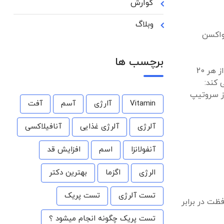
گوارش
وبلاگ
واکسن
برچسب ها
9 نفر از هر 20
ز سروتیپ
Vitamin
آارژی
آسم
آفت
آلرژی
آلرژی غذایی
آنافیلاکسی
آنفولانزا
اسم
افزایش قد
الرژی
اگزما
بهترین دکتر
تست آلرژی
تست پریک
به محافظت در برابر
تست پریک چگونه انجام میشود ؟