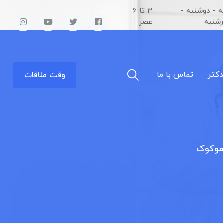
 - دوشنبه -
3 تا 6
رشنبه
عصر
دکتر
تماس با ما
وقت ملاقات
موکوک