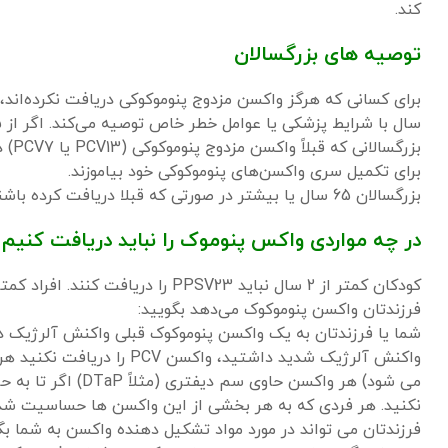
کند.
توصیه های بزرگسالان
سال با شرایط پزشکی یا عوامل خطر خاص توصیه می‌کند. اگر از PCV15 استفاده می شود، باید با دوز PPSV23 دنبال شود.
بزرگ
برای تکمیل سری واکسن‌های پنوموکوکی خود بیاموزند.
بزرگسالان 65 سال یا بیشتر در صورتی که قبلا دریافت کرده باشند، می توانند PCV20 را دریافت کنند
در چه مواردی واکس پنوموک را نباید دریافت کنیم 
کودکان کمتر از 2 سال نباید PPSV23 را دریافت کنند.
افراد کمتر از 19 سال نباید PCV20 
فرزندتان واکسن پنوموکوک می‌دهد بگویید:
شما یا فرزندتان به یک واکسن پنوموکوک قبلی واکنش آلرژیک داش
واکنش آلرژیک شدید داشتید، واکسن PCV را دریافت نکنید
می شود)
هر واکسن حاوی سم دیفتری (مثلاً DTaP)
نکنید.
هر فردی که به هر بخشی از این واکسن ها حساسیت شدید و
فرزندتان می تواند در مورد مواد تشکیل دهنده واکسن به شما بگو