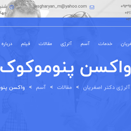
0939
asgharyan_m@yahoo.com
شنبه
02
چها
02
ریان
خدمات
آسم
آلرژی
مقالات
فیلم
درباره 
اکسن پنوموکوک
>
>
>
آلرژی دکتر اصغریان
مقالات
آسم
واکسن پنو