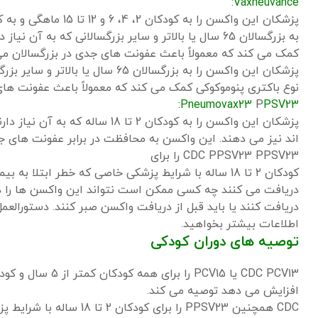
:
Vaxneuvance
پزشکان این واکسن را 
کمک می کند که معمولاً باعث عفونت های جدی در بزرگسالان می
نوع باکتری پنوموکوکی کمک می کند که معمولاً باعث عفونت های
Pneumovax23:
P
PSV23
اند نیز می دهند. این واکسن به محافظت در برابر عفونت های جدی ناشی از 23 نوع باکتری پنو
PPSV23
CDC PPSV23 را برای
کودکان 2 تا 18 ساله با شرایط پزشکی خاصی که خطر ابتلا به بیماری پنوموکوک را در آنها افزایش می دهد
دریافت می کنند
چه کسی ممکن است نتواند این واکسن ها را د
دریافت کنند یا باید قبل از دریافت واکسن صبر کنند. دستورالعمل
اطلاعات بیشتر بخواهید.
توصیه های دوران کودکی
افزایش می دهد توصیه می کند.
CDC همچنین PPSV23 را بر