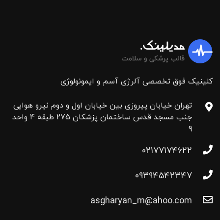
کلینیک فوق تخصصی آلرژی آسم و ایمونولوژی
تهران خیابان پیروزی بین خیابان اول و دوم نیرو هوایی
جنب مسجد قدس ساختمان پزشکان 275 طبقه 4 واحد
9
02177174622
09394542347
asgharyan_m@ahoo.com