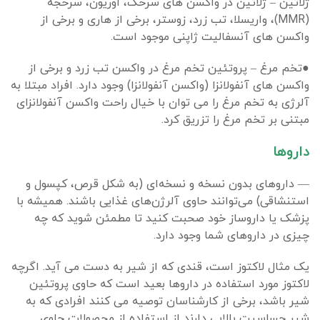
ژلاتین – ژلاتین در واکسن های سرخک، اوریون، سرخجه
(MMR)، واریسلا، تب زرد، زوستر، برخی از هاری و برخی از
واکسن های آنسفالیت ژاپنی موجود است.
●تخم مرغ – پروتئین تخم مرغ در واکسن تب زرد و برخی از
واکسن های آنفولانزا (واکسن آنفولانزا) وجود دارد. افراد مبتلا به
آلرژی به تخم مرغ را می توان با خیال راحت واکسن آنفولانزای
مبتنی بر تخم مرغ را تزریق کرد.
داروها
— داروهای بدون نسخه و نسخه‌ای (به شکل قرص، کپسول و
استنشاقی) می‌توانند حاوی آلرژن‌های غذایی باشند. همیشه با
پزشک یا داروساز خود صحبت کنید تا مطمئن شوید که چه
چیزی در داروهای شما وجود دارد.
یک مثال لاکتوز است، قندی که از شیر به دست می آید. اگرچه
لاکتوز مورد استفاده در داروها بعید است که حاوی پروتئین
شیر باشد، برخی از کارشناسان توصیه می کنند افرادی که به
شیر حساسیت بالایی دارند از استفاده از محصولات حاوی