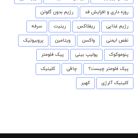
روزه داری و افزایش قد
رژیم بدون گلوتن
رژیم غذایی
ریفلاکس
رینیت
سرفه
نقص ایمنی
واکسن
ویتامین
پروبیوتیک
پنوموکوک
پولیپ بینی
پیک فلومتر
پیک فلومتر چیست؟
چاقی
کلینیک
کلینیک آلرژی
کهیر