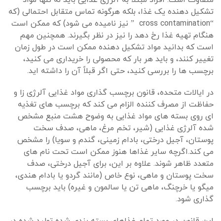
متفاوت است. افراد مبتلا به آلرژی غذایی باید نه تنها مواد
تشکیل دهنده یک غذا، بلکه هرگونه تماس متقابل احتمالی (که
“cross contamination ” نیز نامیده می شود) که ممکن است
هنگام تهیه غذا رخ دهد را نیز در نظر بگیرند. همچنین مهم
است که بدانید مواد تشکیل دهنده ممکن است در طول زمان
تغییر کنند، و باید هر بار که محصولی را خریداری می کنید،
برچسب ها را بررسی کنید، حتی اگر قبلاً آن را داشته اید.
در ایالات متحده، قانون برچسب گذاری مواد غذایی آلرژی زا و
حفاظت از مصرف کننده الزام می کند که برچسب های تغذیه
ای روی بسته های مواد غذایی به وضوح هشت منبع مشخص
شده آلرژی غذایی (شیر، تخم مرغ، ماهی، صدف سخت
پوستان، آجیل درختی، بادام زمینی، گندم و سویا) را مشخص
می کند.اگرچه سایر غذاها هنوز ممکن است تحت نام های
متعدد ظاهر شوند. علاوه بر این، برای آجیل درختی، صدف
سخت پوستان و ماهی، نوع خاص (مانند گردو یا بادام هندی،
میگو یا خرچنگ، ماهی تن یا سالمون و غیره) باید برچسب
گذاری شود.