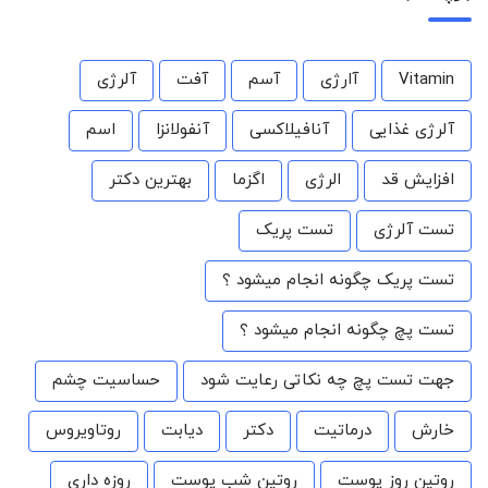
Vitamin
آارژی
آسم
آفت
آلرژی
آلرژی غذایی
آنافیلاکسی
آنفولانزا
اسم
افزایش قد
الرژی
اگزما
بهترین دکتر
تست آلرژی
تست پریک
تست پریک چگونه انجام میشود ؟
تست پچ چگونه انجام میشود ؟
جهت تست پچ چه نکاتی رعایت شود
حساسیت چشم
خارش
درماتیت
دکتر
دیابت
روتاویروس
روتین روز پوست
روتین شب پوست
روزه داری