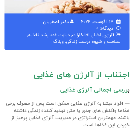
14 آگوست, 2022
دکتر اصغریان
دیدگاه: 0
آلرژی
,
اخبار
,
افتخارات
,
دیابت غدد رشد تغذیه
,
سلامت و شیوه درست زندگی
,
وبلاگ
اجتناب از آلرژن های غذایی
ب
ررسی اجمالی آلرژی غذایی
— افراد مبتلا به آلرژی غذایی ممکن است پس از مصرف برخی
غذاها واکنش های جدی یا حتی تهدید کننده زندگی داشته
باشند. مهمترین استراتژی در مدیریت آلرژی غذایی پرهیز از
خوردن این غذاها است.