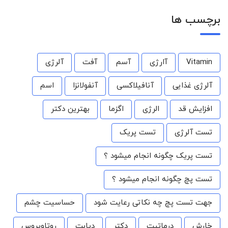
برچسب ها
Vitamin
آارژی
آسم
آفت
آلرژی
آلرژی غذایی
آنافیلاکسی
آنفولانزا
اسم
افزایش قد
الرژی
اگزما
بهترین دکتر
تست آلرژی
تست پریک
تست پریک چگونه انجام میشود ؟
تست پچ چگونه انجام میشود ؟
جهت تست پچ چه نکاتی رعایت شود
حساسیت چشم
خارش
درماتیت
دکتر
دیابت
روتاویروس