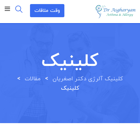
رش
وقت ملاقات
ه
حتوا
کلینیک
>
>
کلینیک آلرژی دکتر اصغریان
مقالات
کلینیک