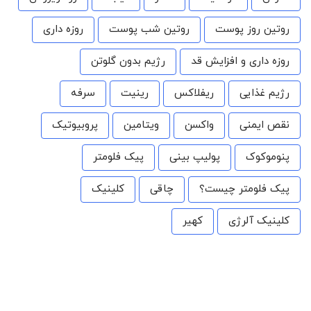
روتین روز پوست
روتین شب پوست
روزه داری
روزه داری و افزایش قد
رژیم بدون گلوتن
رژیم غذایی
ریفلاکس
رینیت
سرفه
نقص ایمنی
واکسن
ویتامین
پروبیوتیک
پنوموکوک
پولیپ بینی
پیک فلومتر
پیک فلومتر چیست؟
چاقی
کلینیک
کلینیک آلرژی
کهیر