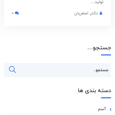
تولید…
دکتر اصغریان
0
جستجو…
دسته بندی ها
آسم