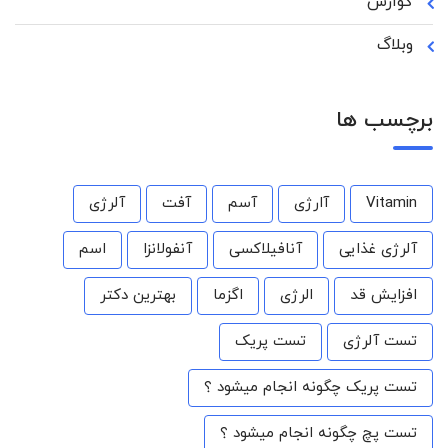
گوارش
وبلاگ
برچسب ها
Vitamin
آارژی
آسم
آفت
آلرژی
آلرژی غذایی
آنافیلاکسی
آنفولانزا
اسم
افزایش قد
الرژی
اگزما
بهترین دکتر
تست آلرژی
تست پریک
تست پریک چگونه انجام میشود ؟
تست پچ چگونه انجام میشود ؟