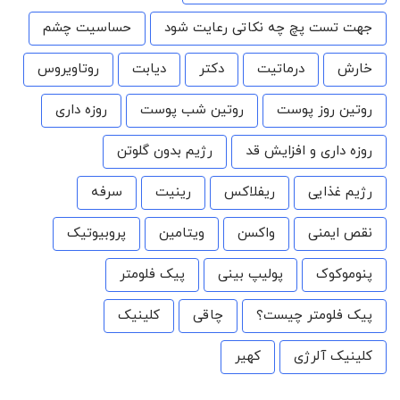
جهت تست پچ چه نکاتی رعایت شود
حساسیت چشم
خارش
درماتیت
دکتر
دیابت
روتاویروس
روتین روز پوست
روتین شب پوست
روزه داری
روزه داری و افزایش قد
رژیم بدون گلوتن
رژیم غذایی
ریفلاکس
رینیت
سرفه
نقص ایمنی
واکسن
ویتامین
پروبیوتیک
پنوموکوک
پولیپ بینی
پیک فلومتر
پیک فلومتر چیست؟
چاقی
کلینیک
کلینیک آلرژی
کهیر