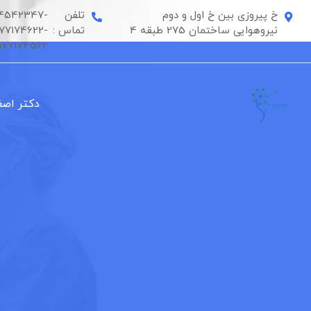
رش
خ پیروزی بین خ اول و دوم
تلفن
4542347-
ه
نیروهوایی ساختمان 275 طبقه 4
تماس :
177174622-
حتوا
177174562
دکتر اصغ