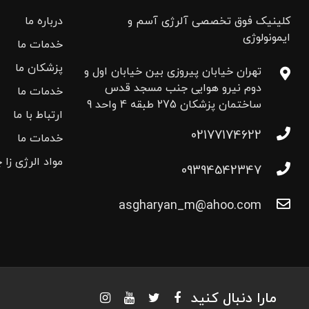
کلینیک فوق تخصصی آلرژی آسم و
درباره ما
ایمونولوژی
خدمات ما
پزشکان ما
تهران خیابان پیروزی بین خیابان اول و
دوم نیرو هوایی جنب مسجد قدس
خدمات ما
ساختمان پزشکان 275 طبقه 4 واحد 9
ارتباط با ما
02177174622
خدمات ما
مواد الرژی زا 
09394542347
asgharyan_m@ahoo.com
مارا دنبال کنید