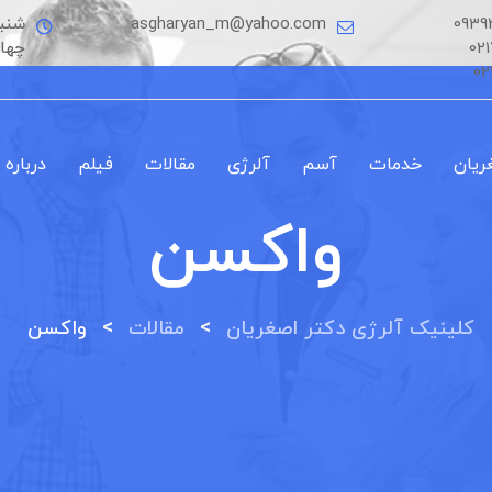
0939
asgharyan_m@yahoo.com
شنبه
02
چها
02
ریان
خدمات
آسم
آلرژی
مقالات
فیلم
درباره 
واکسن
>
>
کلینیک آلرژی دکتر اصغریان
مقالات
واکسن