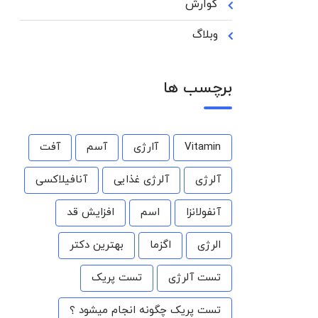
گوارش
وبلاگ
برچسب ها
Vitamin
آارژی
آسم
آفت
آلرژی
آلرژی غذایی
آنافیلاکسی
آنفولانزا
اسم
افزایش قد
الرژی
اگزما
بهترین دکتر
تست آلرژی
تست پریک
تست پریک چگونه انجام میشود ؟