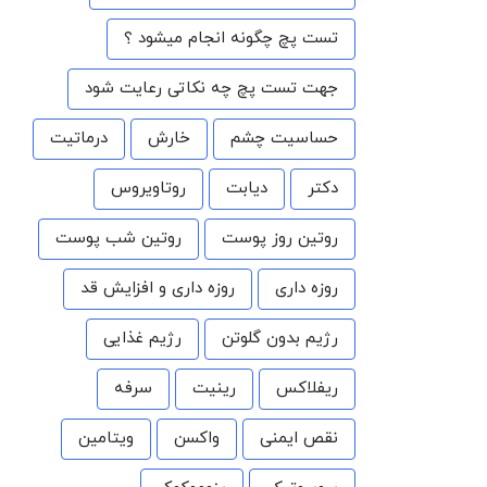
تست پچ چگونه انجام میشود ؟
جهت تست پچ چه نکاتی رعایت شود
حساسیت چشم
خارش
درماتیت
دکتر
دیابت
روتاویروس
روتین روز پوست
روتین شب پوست
روزه داری
روزه داری و افزایش قد
رژیم بدون گلوتن
رژیم غذایی
ریفلاکس
رینیت
سرفه
نقص ایمنی
واکسن
ویتامین