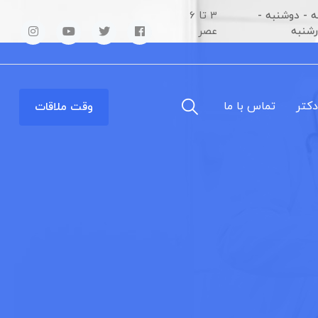
 - دوشنبه -
3 تا 6
رشنبه
عصر
دکتر
تماس با ما
وقت ملاقات