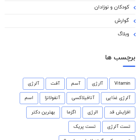
کودکان و نوزادان
گوارش
وبلاگ
برچسب ها
Vitamin
آارژی
آسم
آفت
آلرژی
آلرژی غذایی
آنافیلاکسی
آنفولانزا
اسم
افزایش قد
الرژی
اگزما
بهترین دکتر
تست آلرژی
تست پریک