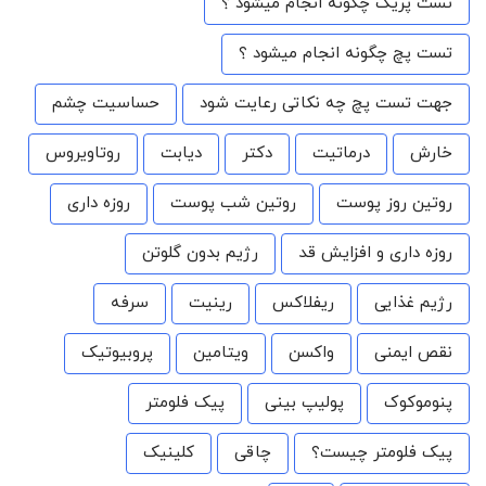
تست پریک چگونه انجام میشود ؟
تست پچ چگونه انجام میشود ؟
جهت تست پچ چه نکاتی رعایت شود
حساسیت چشم
خارش
درماتیت
دکتر
دیابت
روتاویروس
روتین روز پوست
روتین شب پوست
روزه داری
روزه داری و افزایش قد
رژیم بدون گلوتن
رژیم غذایی
ریفلاکس
رینیت
سرفه
نقص ایمنی
واکسن
ویتامین
پروبیوتیک
پنوموکوک
پولیپ بینی
پیک فلومتر
پیک فلومتر چیست؟
چاقی
کلینیک