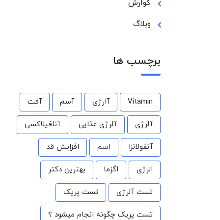
گوارش
وبلاگ
برچسب ها
Vitamin
آارژی
آسم
آفت
آلرژی
آلرژی غذایی
آنافیلاکسی
آنفولانزا
اسم
افزایش قد
الرژی
اگزما
بهترین دکتر
تست آلرژی
تست پریک
تست پریک چگونه انجام میشود ؟