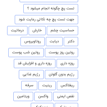
تست پچ چگونه انجام میشود ؟
جهت تست پچ چه نکاتی رعایت شود
حساسیت چشم
خارش
درماتیت
دکتر
دیابت
روتاویروس
روتین روز پوست
روتین شب پوست
روزه داری
روزه داری و افزایش قد
رژیم بدون گلوتن
رژیم غذایی
ریفلاکس
رینیت
سرفه
نقص ایمنی
واکسن
ویتامین