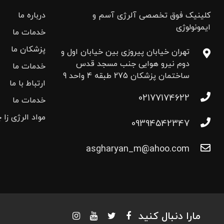
کلینیک فوق تخصصی آلرژی آسم و
درباره ما
ایمونولوژی
خدمات ما
پزشکان ما
تهران خیابان پیروزی بین خیابان اول و
دوم نیرو هوایی جنب مسجد قدس
خدمات ما
ساختمان پزشکان 275 طبقه 4 واحد 9
ارتباط با ما
02177174622
خدمات ما
مواد الرژی زا 
09394542347
asgharyan_m@ahoo.com
مارا دنبال کنید