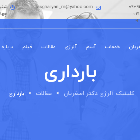
0939
asgharyan_m@yahoo.com
شنبه
02
چها
02
ریان
خدمات
آسم
آلرژی
مقالات
فیلم
درباره 
بارداری
>
>
کلینیک آلرژی دکتر اصغریان
مقالات
بارداری