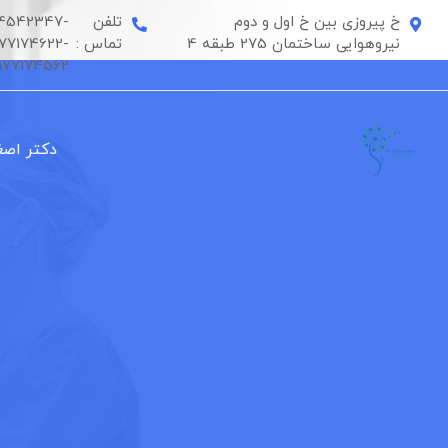
رش
خ پیروزی بین خ اول و دوم
تلفن
4542347-
ه
نیروهوایی ساختمان 275 طبقه 4
تماس :
177174622-
حتوا
177174562
دکتر اصغ