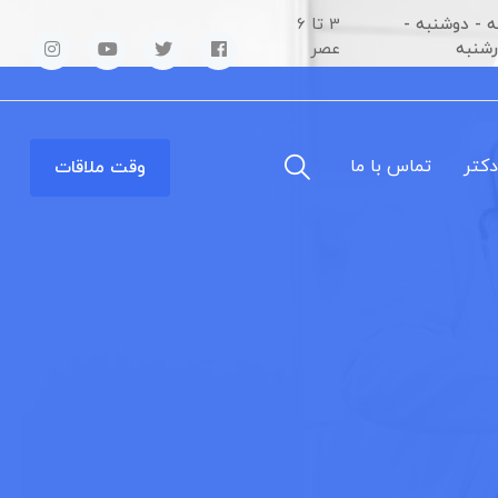
 - دوشنبه -
3 تا 6
رشنبه
عصر
دکتر
تماس با ما
وقت ملاقات