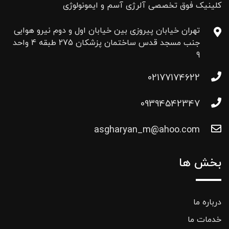
کلینیک فوق تخصصی آلرژی آسم و ایمونولوژی
تهران خیابان پیروزی بین خیابان اول و دوم نیرو هوایی
جنب مسجد قدس ساختمان پزشکان 275 طبقه 4 واحد
9
02177174622
09394542347
asgharyan_m@ahoo.com
بخش ها
درباره ما
خدمات ما