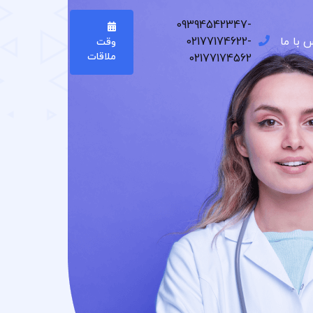
09394542347-
 با ما
02177174622-
وقت
ملاقات
02177174562