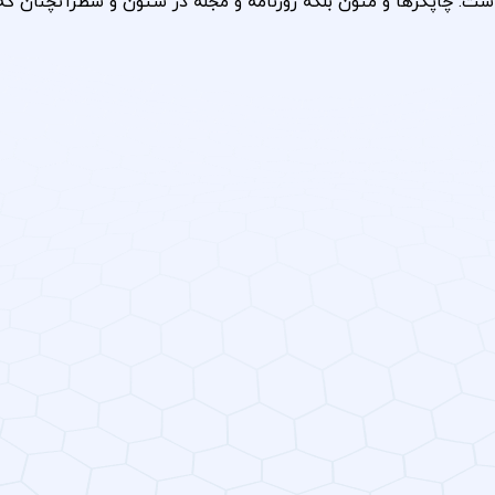
ست. چاپگرها و متون بلکه روزنامه و مجله در ستون و سطرآنچنان که