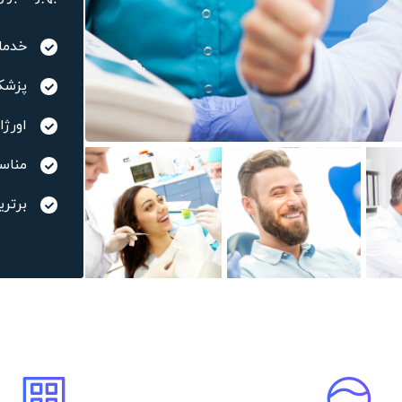
خدمات ۲۴ 
پزشک
اورژ
مناس
برتر