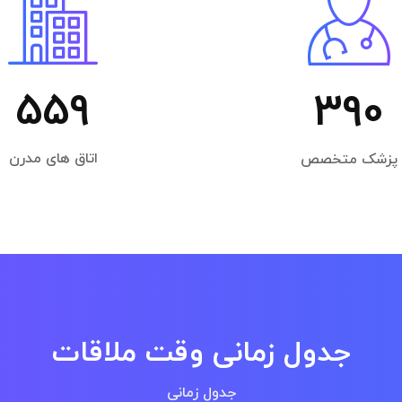
559
390
اتاق های مدرن
پزشک متخصص
جدول زمانی وقت ملاقات
جدول زمانی