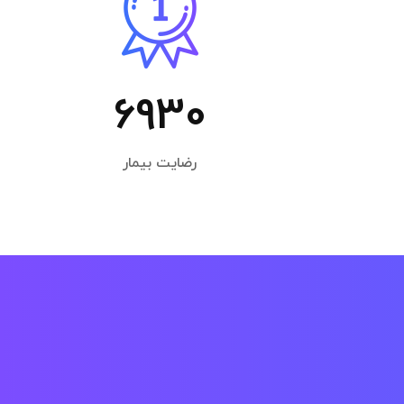
6930
رضایت بیمار