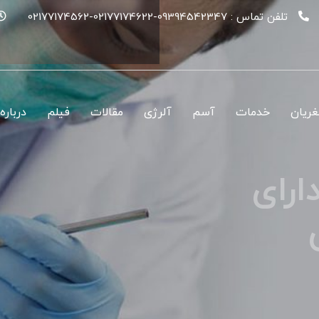
تلفن تماس :
09394542347-02177174622-02177174562
غریان
خدمات
آسم
آلرژی
مقالات
فیلم
درباره
 های