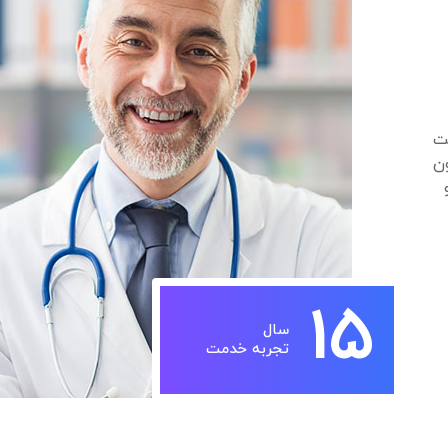
ت
ون
15
سال
تجربه خدمت