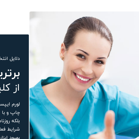
دلایل انتخ
برتری
از کل
لورم ایپس
چاپ و با 
بلکه روزنا
شرایط فعلی
بهبود ابزا