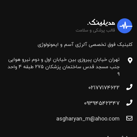
کلینیک فوق تخصصی آلرژی آسم و ایمونولوژی
تهران خیابان پیروزی بین خیابان اول و دوم نیرو هوایی
جنب مسجد قدس ساختمان پزشکان 275 طبقه 4 واحد
9
02177174622
09394542347
asgharyan_m@ahoo.com