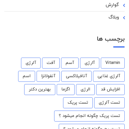
گوارش
وبلاگ
برچسب ها
Vitamin
آارژی
آسم
آفت
آلرژی
آلرژی غذایی
آنافیلاکسی
آنفولانزا
اسم
افزایش قد
الرژی
اگزما
بهترین دکتر
تست آلرژی
تست پریک
تست پریک چگونه انجام میشود ؟