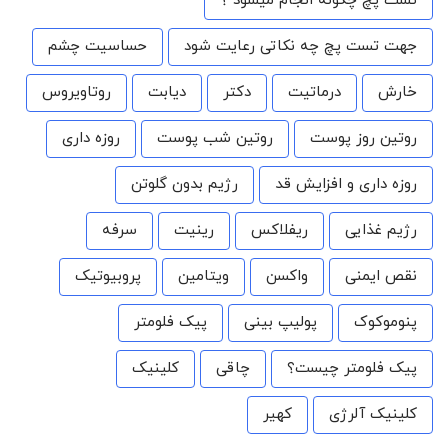
تست پچ چگونه انجام میشود ؟
جهت تست پچ چه نکاتی رعایت شود
حساسیت چشم
خارش
درماتیت
دکتر
دیابت
روتاویروس
روتین روز پوست
روتین شب پوست
روزه داری
روزه داری و افزایش قد
رژیم بدون گلوتن
رژیم غذایی
ریفلاکس
رینیت
سرفه
نقص ایمنی
واکسن
ویتامین
پروبیوتیک
پنوموکوک
پولیپ بینی
پیک فلومتر
پیک فلومتر چیست؟
چاقی
کلینیک
کلینیک آلرژی
کهیر