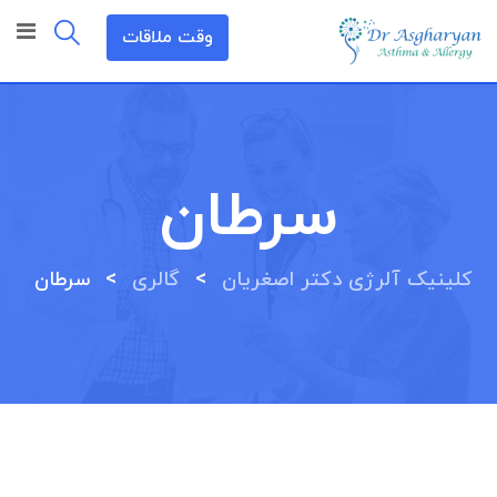
رش
وقت ملاقات
ه
حتوا
سرطان
>
>
کلینیک آلرژی دکتر اصغریان
گالری
سرطان