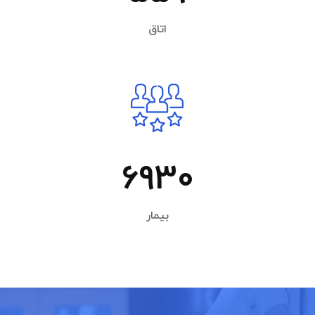
اتاق
6930
بیمار