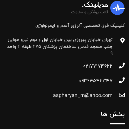
کلینیک فوق تخصصی آلرژی آسم و ایمونولوژی
تهران خیابان پیروزی بین خیابان اول و دوم نیرو هوایی
جنب مسجد قدس ساختمان پزشکان 275 طبقه 4 واحد
9
02177174622
09394542347
asgharyan_m@ahoo.com
بخش ها