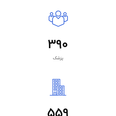
390
پزشک
559