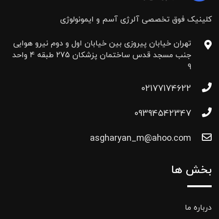
کلینیک فوق تخصصی آلرژی آسم و ایمونولوژی
تهران خیابان پیروزی بین خیابان اول و دوم نیرو هوایی
جنب مسجد قدس ساختمان پزشکان 275 طبقه 4 واحد
9
02177174622
09394542347
asgharyan_m@ahoo.com
بخش ها
درباره ما